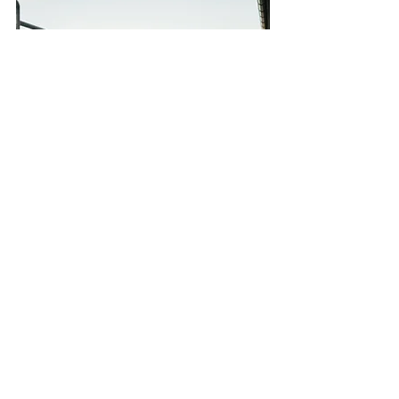
Boka nu
Hyr vår nya fräscha spa avdelning
med bastu och bubbelpool där även
lite havsutsikt ingår.