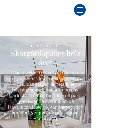
UPPLEVELSE
Skärgårdspaket hela
året
Njut av Hönö och ölivet när isen
sjunger, vårens första solstrålar värmer
oss, badbergen är heta eller
höststormarna viner omkring oss.
Under hela året erbjuder vi ett paket
med boende och frukost på
Havskatten Hotell & Vandrarhem och
trerätters Vingameny på Tullhuset
Restaurang.